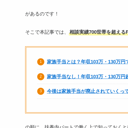
があるのです！
そこで本記事では、
相談実績700世帯を超える
家族手当とは？年収103万・130万
家族手当なし！年収103万・130万
今後は家族手当が廃止されていくっ
の順に、扶養内パートで働く上で知っておくと