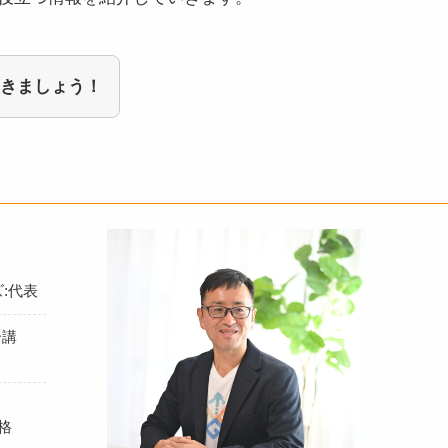
きましょう！
:代表
ー講
格