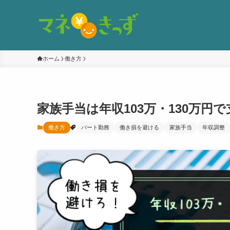
ホーム
働き方
家族手当は年収103万・130万円
働き方
パート勤務
働き損を避ける
家族手当
年収調整