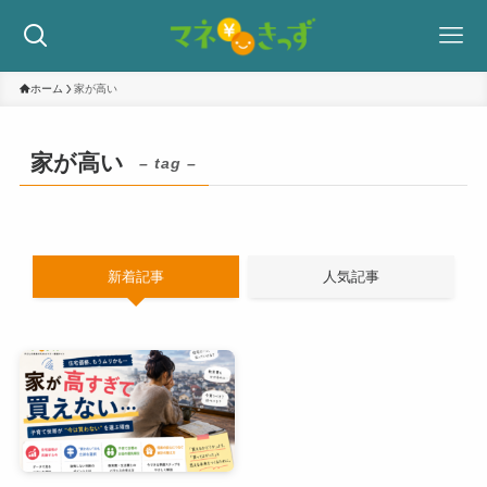
ホーム
家が高い
家が高い
– tag –
新着記事
人気記事