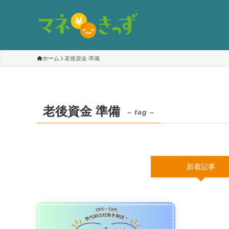
ホーム
老後資金 準備
老後資金 準備
– tag –
新着記事