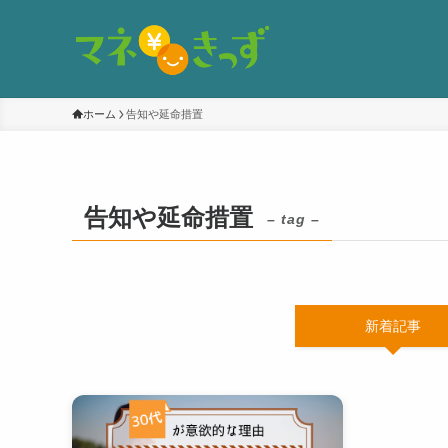
ホーム
告知や延命措置
告知や延命措置
– tag –
新着記事