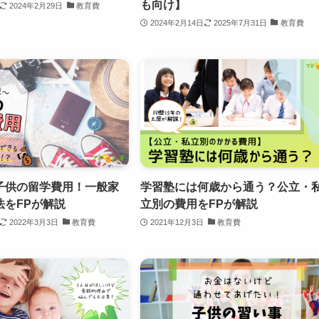
も向け】
2024年2月29日
教育費
2024年2月14日
2025年7月31日
教育費
子供の留学費用！一般家
学習塾には何歳から通う？公立・
法をFPが解説
立別の費用をFPが解説
2022年3月3日
教育費
2021年12月3日
教育費