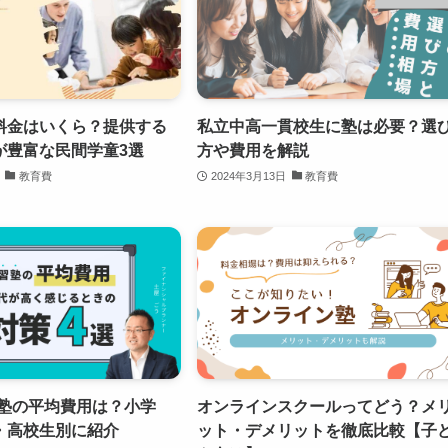
料金はいくら？提供する
私立中高一貫校生に塾は必要？選
が豊富な民間学童3選
方や費用を解説
教育費
2024年3月13日
教育費
】塾の平均費用は？小学
オンラインスクールってどう？メ
・高校生別に紹介
ット・デメリットを徹底比較【子