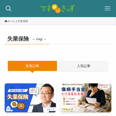
ホーム
失業保険
失業保険
– tag –
新着記事
人気記事