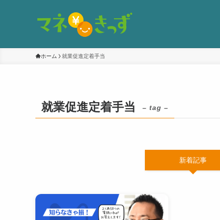
ホーム
就業促進定着手当
就業促進定着手当
– tag –
新着記事