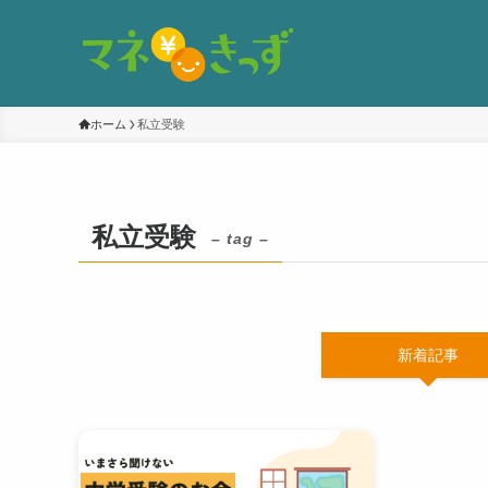
ホーム
私立受験
私立受験
– tag –
新着記事