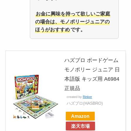
お金に興味を持って欲しいご家庭
の場合は、モノポリージュニアの
ほうがおすすめ
です。
ハズブロ ボードゲーム
モノポリー ジュニア 日
本語版 キッズ用 A6984
正規品
created by
Rinker
ハズブロ(HASBRO)
Amazon
楽天市場