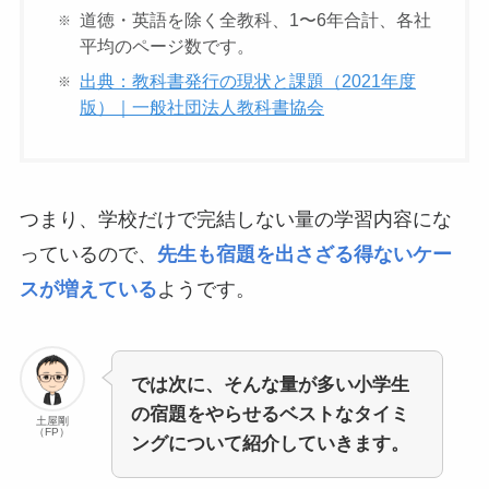
道徳・英語を除く全教科、1〜6年合計、各社
平均のページ数です。
出典：教科書発行の現状と課題（2021年度
版）｜一般社団法人教科書協会
つまり、学校だけで完結しない量の学習内容にな
っているので、
先生も宿題を出さざる得ないケー
スが増えている
ようです。
では次に、そんな量が多い小学生
の宿題をやらせるベストなタイミ
土屋剛
（FP）
ングについて紹介していきます。