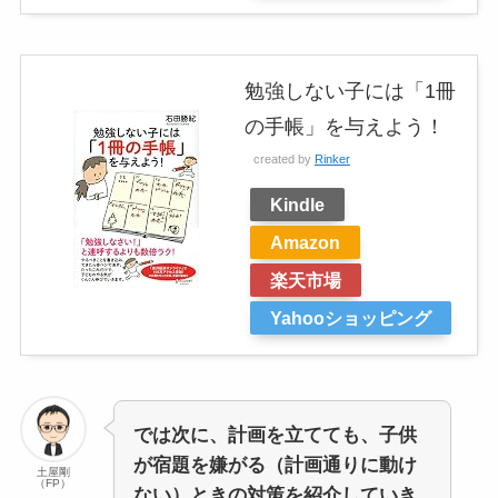
勉強しない子には「1冊
の手帳」を与えよう！
created by
Rinker
Kindle
Amazon
楽天市場
Yahooショッピング
では次に、計画を立てても、子供
が宿題を嫌がる（計画通りに動け
土屋剛
（FP）
ない）ときの対策を紹介していき