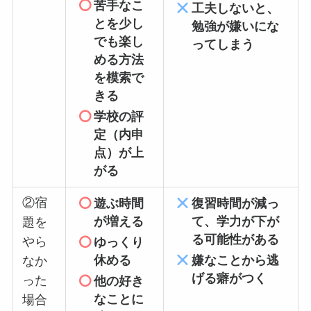
苦手なこ
工夫しないと、
とを少し
勉強が嫌いにな
でも楽し
ってしまう
める方法
を模索で
きる
学校の評
定（内申
点）が上
がる
②宿
遊ぶ時間
復習時間が減っ
が増える
て、学力が下が
題を
る可能性がある
やら
ゆっくり
休める
嫌なことから逃
なか
げる癖がつく
った
他の好き
なことに
場合