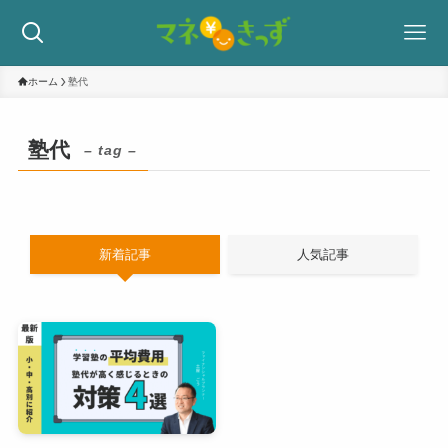
ホーム
塾代
塾代
– tag –
新着記事
人気記事