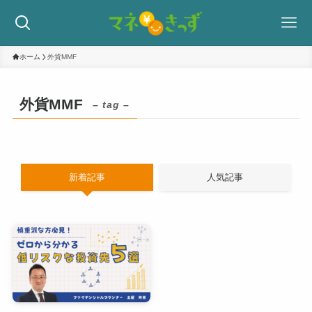
ホーム
外貨MMF
外貨MMF
– tag –
新着記事
人気記事