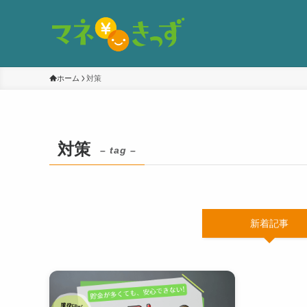
ホーム
対策
対策
– tag –
新着記事