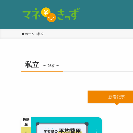
ホーム
私立
私立
– tag –
新着記事