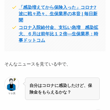
「感染増えてから保険入った」コロナ7
波に戦々恐々、生保業界の本音 | 毎日新
聞
コロナ入院給付金、支払い急増 感染拡
大、６月は前年比１２倍―生保業界：時
事ドットコム
そんなニュースを見ている中で、
自分はコロナに感染したけど、保
険金をもらえるかな？
マネ男