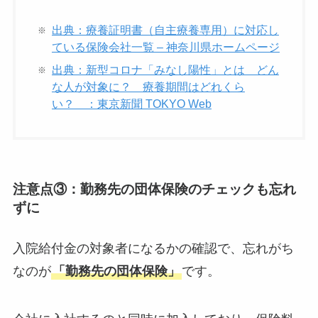
出典：療養証明書（自主療養専用）に対応し
ている保険会社一覧 – 神奈川県ホームページ
出典：新型コロナ「みなし陽性」とは どん
な人が対象に？ 療養期間はどれくら
い？ ：東京新聞 TOKYO Web
注意点③：勤務先の団体保険のチェックも忘れ
ずに
入院給付金の対象者になるかの確認で、忘れがち
なのが
「勤務先の団体保険」
です。