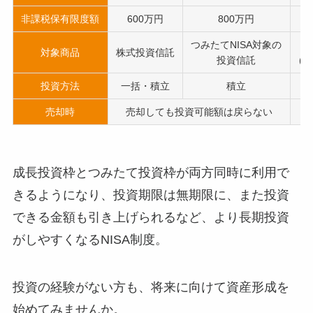
非課税保有限度額
600万円
800万円
つみたてNISA対象の
対象商品
株式投資信託
投資信託
(
投資方法
一括・積立
積立
売却時
売却しても投資可能額は戻らない
成長投資枠とつみたて投資枠が両方同時に利用で
きるようになり、投資期限は無期限に、また投資
できる金額も引き上げられるなど、より長期投資
がしやすくなるNISA制度。
投資の経験がない方も、将来に向けて資産形成を
始めてみませんか。