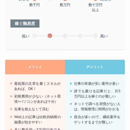
数千円
数万円
数十万円
以上
稼ぐ難易度
低い
高い
メリット
デメリット
最低限の文章を書くスキルが
仕事の単価が安い案件が多い
あれば、OK！
誰でも書ける記事だと、月5
初期費用が少ない（ネット環
万円以上を稼ぐのが難しい
境+パソコンがあれば十分）
ネットで調べる習慣がない人
在庫を抱えなくて済む
は、情報整理に時間がかかる
Web上の記事は比較的納期の
競合が多いので、継続案件を
融通が効きやすい
ゲットするまでが難しい
月に数千円～3万円以内であ