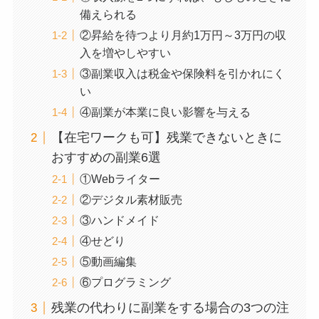
備えられる
②昇給を待つより月約1万円～3万円の収
入を増やしやすい
③副業収入は税金や保険料を引かれにく
い
④副業が本業に良い影響を与える
【在宅ワークも可】残業できないときに
おすすめの副業6選
①Webライター
②デジタル素材販売
③ハンドメイド
④せどり
⑤動画編集
⑥プログラミング
残業の代わりに副業をする場合の3つの注