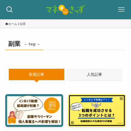
ホーム
副業
副業
– tag –
新着記事
人気記事