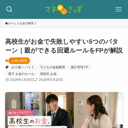
ホーム
お金の教育
高校生がお金で失敗しやすい5つのパタ
ーン｜親ができる回避ルールをFPが解説
お金の教育
お小遣い バイト
子どもの金銭教育
家計管理 FP
親子 お金のルール
高校生 お金
2026年1月30日
2026年5月20日