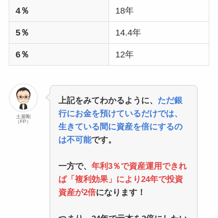
4％
18年
5％
14.4年
6％
12年
上記をみてわかるように、
ただ銀
行にお金を預けているだけでは、
土屋剛
（FP）
生きている間に資産を倍にするの
は不可能
です。
一方で、
年利3％で資産運用できれ
ば「複利効果」により24年で投資
資産が2倍
になります！