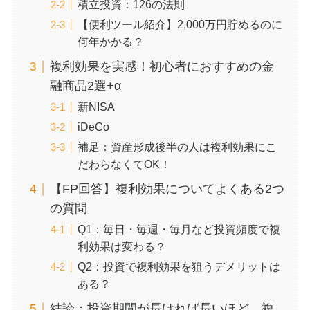
積立投資：126の法則
【便利ツール紹介】2,000万円貯めるのに
何年かかる？
複利効果を実感！初心者におすすめの金
融商品2選+α
新NISA
iDeCo
補足：資産形成後半の人は複利効果にこ
だわらなくてOK！
【FP回答】複利効果についてよくある2つ
の質問
Q1：毎日・毎週・毎月など投資頻度で複
利効果は変わる？
Q2：投資で複利効果を狙うデメリットは
ある？
結論：投資期間が長ければ長いほど、複