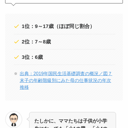
1位：9～17歳（ほぼ同じ割合）
2位：7～8歳
3位：6歳
出典：2019年国民生活基礎調査の概況／図７
末子の年齢階級別にみた母の仕事状況の年次
推移
たしかに、
ママたちは
子供が小学