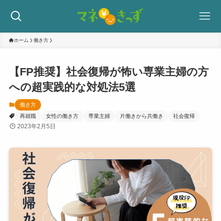
ホーム
働き方
【FP推奨】社会復帰が怖い専業主婦の方
への超実践的な対処法5選
働き方
再就職
女性の働き方
専業主婦
片働きから共働き
社会復帰
2023年2月5日