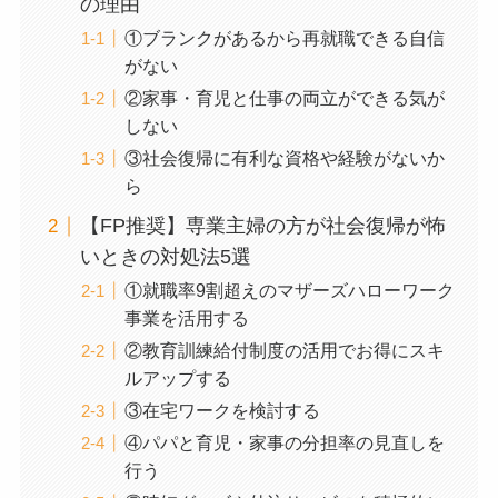
の理由
①ブランクがあるから再就職できる自信
がない
②家事・育児と仕事の両立ができる気が
しない
③社会復帰に有利な資格や経験がないか
ら
【FP推奨】専業主婦の方が社会復帰が怖
いときの対処法5選
①就職率9割超えのマザーズハローワーク
事業を活用する
②教育訓練給付制度の活用でお得にスキ
ルアップする
③在宅ワークを検討する
④パパと育児・家事の分担率の見直しを
行う