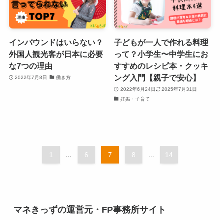
インバウンドはいらない？
子どもが一人で作れる料理
外国人観光客が日本に必要
って？小学生〜中学生にお
な7つの理由
すすめのレシピ本・クッキ
ング入門【親子で安心】
2022年7月8日
働き方
2022年6月24日
2025年7月31日
妊娠・子育て
1
...
6
7
8
...
14
マネきっずの運営元・FP事務所サイト