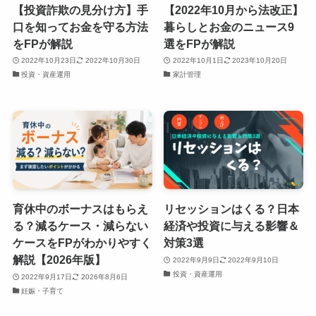
【投資詐欺の見分け方】手
【2022年10月から法改正】
口を知ってお金を守る方法
暮らしとお金のニュース9
をFPが解説
選をFPが解説
2022年10月23日
2022年10月30日
2022年10月1日
2023年10月20日
投資・資産運用
家計管理
育休中のボーナスはもらえ
リセッションはくる？日本
る？減るケース・減らない
経済や投資に与える影響＆
ケースをFPがわかりやすく
対策3選
解説【2026年版】
2022年9月9日
2022年9月10日
投資・資産運用
2022年9月17日
2026年8月6日
妊娠・子育て